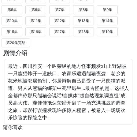
第5集
第6集
第7集
第8集
第9集
第10集
第11集
第12集
第13集
第14集
第15集
第16集
第17集
第18集
第19集
第20集完结
剧情介绍
最近，四川雅安一个叫荣经的地方怪事频发:山上野湖被
一只能猫炸开一道缺口、农家乐遭遇熊猫夜袭、老乡的
苞米地被邻居偷割，邻居辩解自己是受了一只熊猫的派
遭、男人从熊猫的绑架中死里逃生...最古怪的是，这些人
全都声称那只熊猫会说话!自媒体"超自然现象调查组”成
员高大伟、龚佳佳抵达荣经开启了一场充满挑战的调查
之旅，却误打误撞发现许多惊人秘密，被卷入一场场欢
乐惊险的探险之中..
猜你喜欢