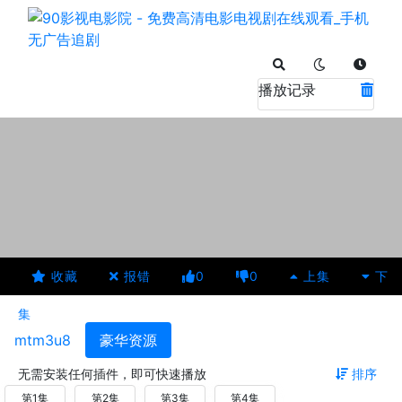
播放记录
收藏
报错
0
0
上集
下
集
mtm3u8
豪华资源
无需安装任何插件，即可快速播放
排序
第1集
第2集
第3集
第4集