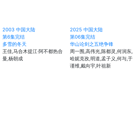
2003
中国大陆
2025
中国大陆
第6集完结
第06集完结
多雪的冬天
华山论剑之五绝争锋
王佳,马合木提江·阿不都热合
周一围,高伟光,陈都灵,何润东,
曼,杨朝成
哈妮克孜,明道,孟子义,何与,于
谨维,戴向宇,叶祖新