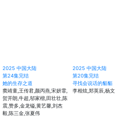
2025
中国大陆
2025
中国大陆
第24集完结
第20集完结
她的生存之道
寻找会说话的貊貊
窦靖童,王传君,颜丙燕,宋妍霏,
李相炫,郑英辰,杨文
贺开朗,牛超,邬家楷,田壮壮,陈
震,赞多,金龙镒,黄艺馨,刘杰
毅,陈三金,张夏伟