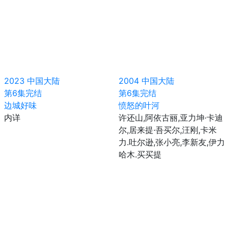
2023
中国大陆
2004
中国大陆
第6集完结
第6集完结
边城好味
愤怒的叶河
内详
许还山,阿依古丽,亚力坤·卡迪
尔,居来提·吾买尔,汪刚,卡米
力.吐尔逊,张小亮,李新友,伊力
哈木.买买提