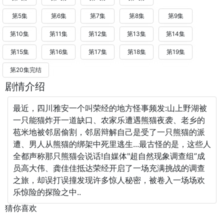
第5集
第6集
第7集
第8集
第9集
第10集
第11集
第12集
第13集
第14集
第15集
第16集
第17集
第18集
第19集
第20集完结
剧情介绍
最近，四川雅安一个叫荣经的地方怪事频发:山上野湖被
一只能猫炸开一道缺口、农家乐遭遇熊猫夜袭、老乡的
苞米地被邻居偷割，邻居辩解自己是受了一只熊猫的派
遭、男人从熊猫的绑架中死里逃生...最古怪的是，这些人
全都声称那只熊猫会说话!自媒体"超自然现象调查组”成
员高大伟、龚佳佳抵达荣经开启了一场充满挑战的调查
之旅，却误打误撞发现许多惊人秘密，被卷入一场场欢
乐惊险的探险之中..
猜你喜欢