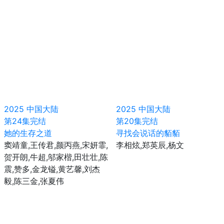
2025
中国大陆
2025
中国大陆
第24集完结
第20集完结
她的生存之道
寻找会说话的貊貊
窦靖童,王传君,颜丙燕,宋妍霏,
李相炫,郑英辰,杨文
贺开朗,牛超,邬家楷,田壮壮,陈
震,赞多,金龙镒,黄艺馨,刘杰
毅,陈三金,张夏伟