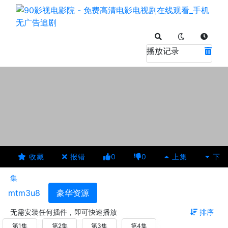
播放记录
收藏
报错
0
0
上集
下
集
mtm3u8
豪华资源
无需安装任何插件，即可快速播放
排序
第1集
第2集
第3集
第4集