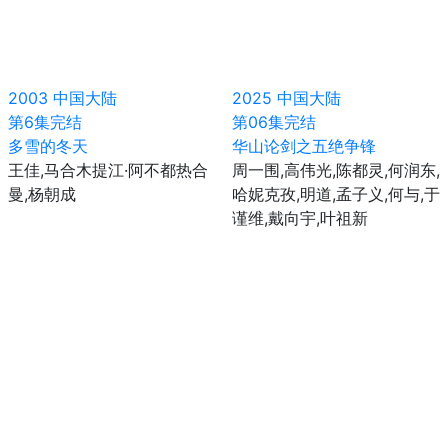
2003
中国大陆
2025
中国大陆
第6集完结
第06集完结
多雪的冬天
华山论剑之五绝争锋
王佳,马合木提江·阿不都热合
周一围,高伟光,陈都灵,何润东,
曼,杨朝成
哈妮克孜,明道,孟子义,何与,于
谨维,戴向宇,叶祖新