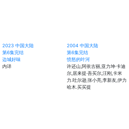
2023
中国大陆
2004
中国大陆
第6集完结
第6集完结
边城好味
愤怒的叶河
内详
许还山,阿依古丽,亚力坤·卡迪
尔,居来提·吾买尔,汪刚,卡米
力.吐尔逊,张小亮,李新友,伊力
哈木.买买提