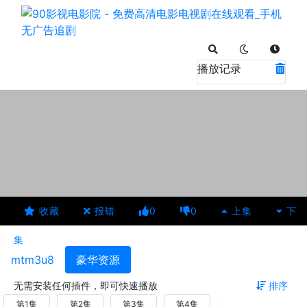
播放记录
收藏
报错
0
0
上集
下
集
mtm3u8
豪华资源
无需安装任何插件，即可快速播放
排序
第1集
第2集
第3集
第4集