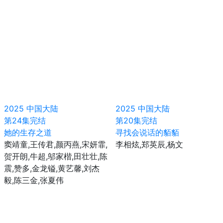
2025
中国大陆
2025
中国大陆
第24集完结
第20集完结
她的生存之道
寻找会说话的貊貊
窦靖童,王传君,颜丙燕,宋妍霏,
李相炫,郑英辰,杨文
贺开朗,牛超,邬家楷,田壮壮,陈
震,赞多,金龙镒,黄艺馨,刘杰
毅,陈三金,张夏伟