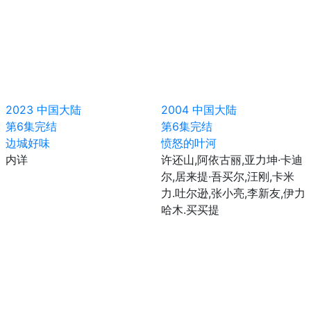
2023
中国大陆
2004
中国大陆
第6集完结
第6集完结
边城好味
愤怒的叶河
内详
许还山,阿依古丽,亚力坤·卡迪
尔,居来提·吾买尔,汪刚,卡米
力.吐尔逊,张小亮,李新友,伊力
哈木.买买提