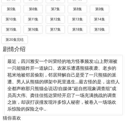
第5集
第6集
第7集
第8集
第9集
第10集
第11集
第12集
第13集
第14集
第15集
第16集
第17集
第18集
第19集
第20集完结
剧情介绍
最近，四川雅安一个叫荣经的地方怪事频发:山上野湖被
一只能猫炸开一道缺口、农家乐遭遇熊猫夜袭、老乡的
苞米地被邻居偷割，邻居辩解自己是受了一只熊猫的派
遭、男人从熊猫的绑架中死里逃生...最古怪的是，这些人
全都声称那只熊猫会说话!自媒体"超自然现象调查组”成
员高大伟、龚佳佳抵达荣经开启了一场充满挑战的调查
之旅，却误打误撞发现许多惊人秘密，被卷入一场场欢
乐惊险的探险之中..
猜你喜欢