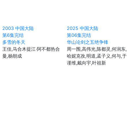
2003
中国大陆
2025
中国大陆
第6集完结
第06集完结
多雪的冬天
华山论剑之五绝争锋
王佳,马合木提江·阿不都热合
周一围,高伟光,陈都灵,何润东,
曼,杨朝成
哈妮克孜,明道,孟子义,何与,于
谨维,戴向宇,叶祖新