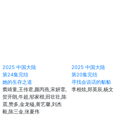
2025
中国大陆
2025
中国大陆
第24集完结
第20集完结
她的生存之道
寻找会说话的貊貊
窦靖童,王传君,颜丙燕,宋妍霏,
李相炫,郑英辰,杨文
贺开朗,牛超,邬家楷,田壮壮,陈
震,赞多,金龙镒,黄艺馨,刘杰
毅,陈三金,张夏伟