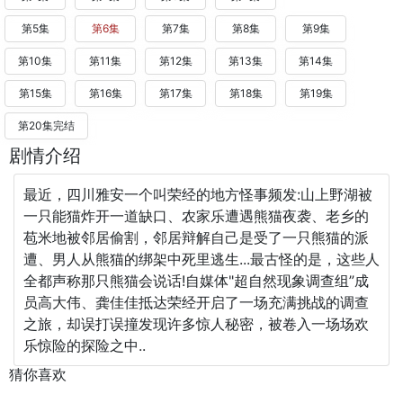
第5集
第6集
第7集
第8集
第9集
第10集
第11集
第12集
第13集
第14集
第15集
第16集
第17集
第18集
第19集
第20集完结
剧情介绍
最近，四川雅安一个叫荣经的地方怪事频发:山上野湖被
一只能猫炸开一道缺口、农家乐遭遇熊猫夜袭、老乡的
苞米地被邻居偷割，邻居辩解自己是受了一只熊猫的派
遭、男人从熊猫的绑架中死里逃生...最古怪的是，这些人
全都声称那只熊猫会说话!自媒体"超自然现象调查组”成
员高大伟、龚佳佳抵达荣经开启了一场充满挑战的调查
之旅，却误打误撞发现许多惊人秘密，被卷入一场场欢
乐惊险的探险之中..
猜你喜欢