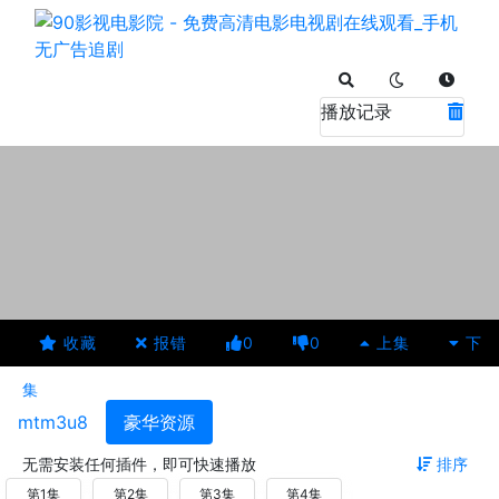
播放记录
收藏
报错
0
0
上集
下
集
mtm3u8
豪华资源
无需安装任何插件，即可快速播放
排序
第1集
第2集
第3集
第4集