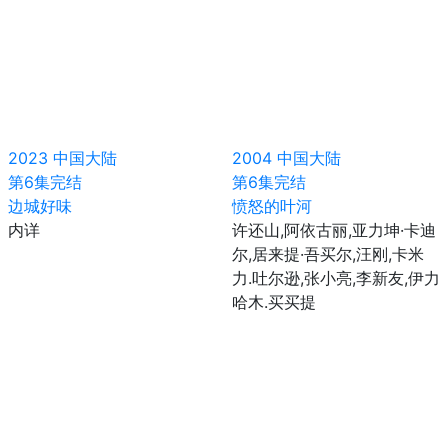
2023
中国大陆
2004
中国大陆
第6集完结
第6集完结
边城好味
愤怒的叶河
内详
许还山,阿依古丽,亚力坤·卡迪
尔,居来提·吾买尔,汪刚,卡米
力.吐尔逊,张小亮,李新友,伊力
哈木.买买提