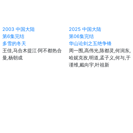
2003
中国大陆
2025
中国大陆
第6集完结
第06集完结
多雪的冬天
华山论剑之五绝争锋
王佳,马合木提江·阿不都热合
周一围,高伟光,陈都灵,何润东,
曼,杨朝成
哈妮克孜,明道,孟子义,何与,于
谨维,戴向宇,叶祖新