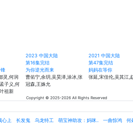
2023
中国大陆
2021
中国大陆
第16集完结
第47集完结
争锋
为你逆光而来
妈妈在等你
都灵,何润
曹佑宁,余玥,吴昊泽,涂冰,张
张延,宋佳伦,吴其江,
,孟子义,何
冠森,王姝允
,叶祖新
Copyright © 2025-2026 All Rights Reserved
我心上
长发鬼
乌龙特工
萌宝神助攻：妈咪..
一曲惊鸿
何