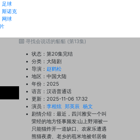
足球
斯诺克
网球
片
寻找会说话的貊貊 (第13集)
状态：
第20集完结
分类：
大陆剧
导演：
赵鹤松
地区：
中国大陆
年份：
2025
语言：
汉语普通话
更新：
2025-11-06 17:32
演员：
李相炫
郑英辰
杨文
剧情介绍：
最近，四川雅安一个叫
荣经的地方怪事频发:山上野湖被一
只能猫炸开一道缺口、农家乐遭遇
熊猫夜袭、老乡的苞米地被邻居偷