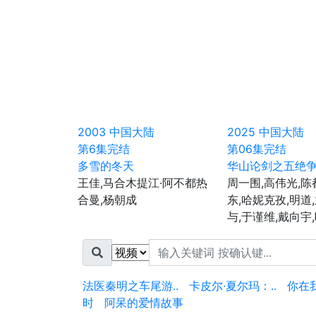
2003
中国大陆
2025
中国大陆
第6集完结
第06集完结
多雪的冬天
华山论剑之五绝
王佳,马合木提江·阿不都热
周一围,高伟光,陈
合曼,杨朝成
东,哈妮克孜,明道
与,于谨维,戴向宇
法医秦明之车尾游..
卡皮尔·夏尔玛：..
你在
时
阿呆的爱情故事