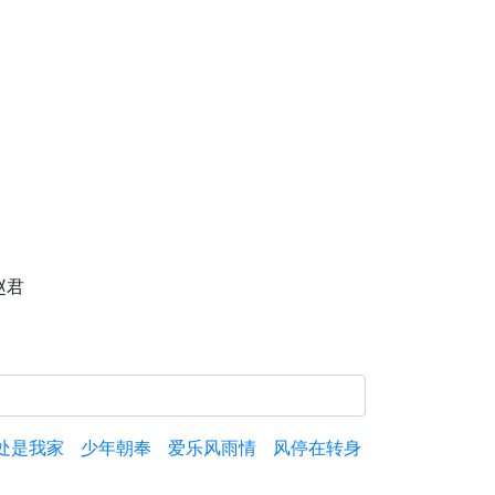
赵君
处是我家
少年朝奉
爱乐风雨情
风停在转身