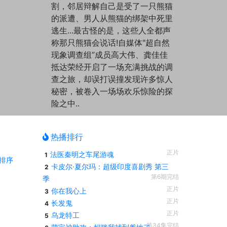
割，邻居辩解自己是受了一只熊猫
的派遭、男人从熊猫的绑架中死里
逃生...最古怪的是，这些人全都声
称那只熊猫会说话!自媒体"超自然
现象调查组”成员高大伟、龚佳佳
抵达荣经开启了一场充满挑战的调
查之旅，却误打误撞发现许多惊人
秘密，被卷入一场场欢乐惊险的探
险之中..
热播排行
正片
法医秦明之车尾游魂
1
排序
卡皮尔·夏尔玛：超级印度喜剧秀 第三
2
第6期完结
季
正片
你在我心上
3
正片
长发鬼
4
正片
乌龙特工
5
第34集完结