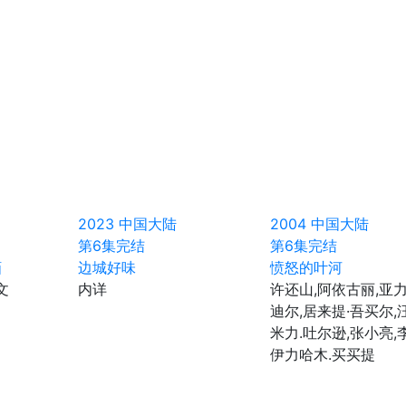
2023
中国大陆
2004
中国大陆
第6集完结
第6集完结
貊
边城好味
愤怒的叶河
文
内详
许还山,阿依古丽,亚力
迪尔,居来提·吾买尔,
米力.吐尔逊,张小亮,
伊力哈木.买买提