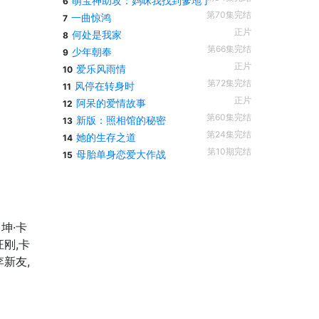
萌宝神助攻：妈咪我找到爹地了
6
第70集完结
一曲惊鸿
7
正片
何处是我家
8
第66集完结
少年朝奉
9
正片
爱乐风雨情
10
第72集完结
风停在转身时
11
正片
阿呆的爱情故事
12
第60集完结
新版：照相馆的秘密
13
第24集完结
她的生存之道
14
第10期完结
母胎单身恋爱大作战
15
坤·卡
汪刚,卡
李新友,