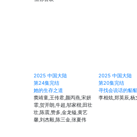
2025
中国大陆
2025
中国大陆
第24集完结
第20集完结
她的生存之道
寻找会说话的貊
窦靖童,王传君,颜丙燕,宋妍
李相炫,郑英辰,杨
霏,贺开朗,牛超,邬家楷,田壮
壮,陈震,赞多,金龙镒,黄艺
馨,刘杰毅,陈三金,张夏伟