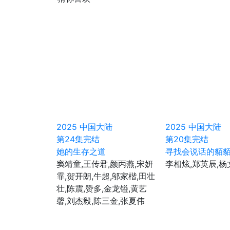
2025
中国大陆
2025
中国大陆
第24集完结
第20集完结
她的生存之道
寻找会说话的貊
窦靖童,王传君,颜丙燕,宋妍
李相炫,郑英辰,杨
霏,贺开朗,牛超,邬家楷,田壮
壮,陈震,赞多,金龙镒,黄艺
馨,刘杰毅,陈三金,张夏伟