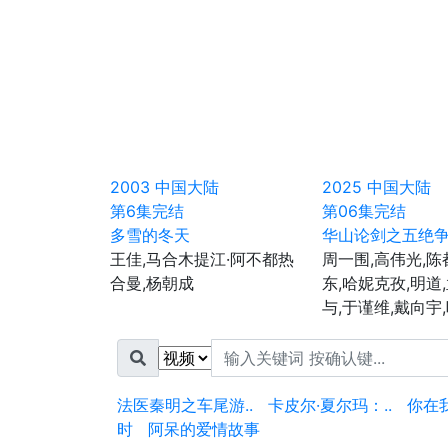
2003
中国大陆
2025
中国大陆
第6集完结
第06集完结
多雪的冬天
华山论剑之五绝
王佳,马合木提江·阿不都热
周一围,高伟光,陈
合曼,杨朝成
东,哈妮克孜,明道
与,于谨维,戴向宇
法医秦明之车尾游..
卡皮尔·夏尔玛：..
你在
时
阿呆的爱情故事