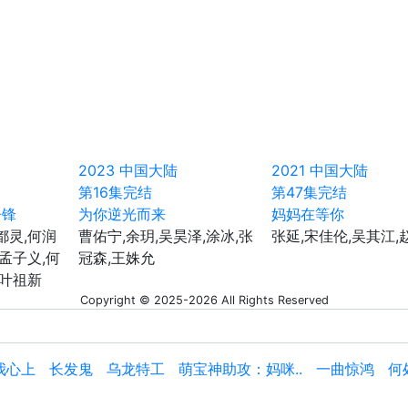
2023
中国大陆
2021
中国大陆
第16集完结
第47集完结
争锋
为你逆光而来
妈妈在等你
都灵,何润
曹佑宁,余玥,吴昊泽,涂冰,张
张延,宋佳伦,吴其江,
,孟子义,何
冠森,王姝允
,叶祖新
Copyright © 2025-2026 All Rights Reserved
我心上
长发鬼
乌龙特工
萌宝神助攻：妈咪..
一曲惊鸿
何