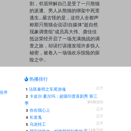
割，邻居辩解自己是受了一只熊猫
的派遭、男人从熊猫的绑架中死里
逃生...最古怪的是，这些人全都声
称那只熊猫会说话!自媒体"超自然
现象调查组”成员高大伟、龚佳佳
抵达荣经开启了一场充满挑战的调
查之旅，却误打误撞发现许多惊人
秘密，被卷入一场场欢乐惊险的探
险之中..
热播排行
正片
法医秦明之车尾游魂
1
排序
卡皮尔·夏尔玛：超级印度喜剧秀 第三
2
第6期完结
季
正片
你在我心上
3
正片
长发鬼
4
正片
乌龙特工
5
第34集完结