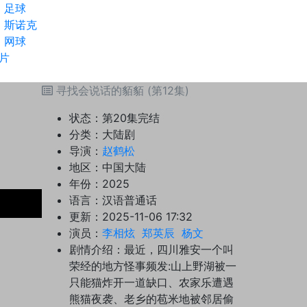
足球
斯诺克
网球
片
寻找会说话的貊貊 (第12集)
状态：
第20集完结
分类：
大陆剧
导演：
赵鹤松
地区：
中国大陆
年份：
2025
语言：
汉语普通话
更新：
2025-11-06 17:32
演员：
李相炫
郑英辰
杨文
剧情介绍：
最近，四川雅安一个叫
荣经的地方怪事频发:山上野湖被一
只能猫炸开一道缺口、农家乐遭遇
熊猫夜袭、老乡的苞米地被邻居偷