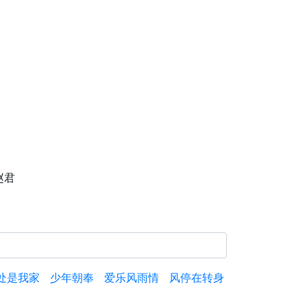
赵君
处是我家
少年朝奉
爱乐风雨情
风停在转身