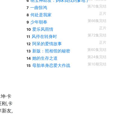
萌宝神助攻：妈咪我找到爹地了
6
第70集完结
一曲惊鸿
7
正片
何处是我家
8
第66集完结
少年朝奉
9
正片
爱乐风雨情
10
第72集完结
风停在转身时
11
正片
阿呆的爱情故事
12
第60集完结
新版：照相馆的秘密
13
第24集完结
她的生存之道
14
第10期完结
母胎单身恋爱大作战
15
坤·卡
汪刚,卡
李新友,