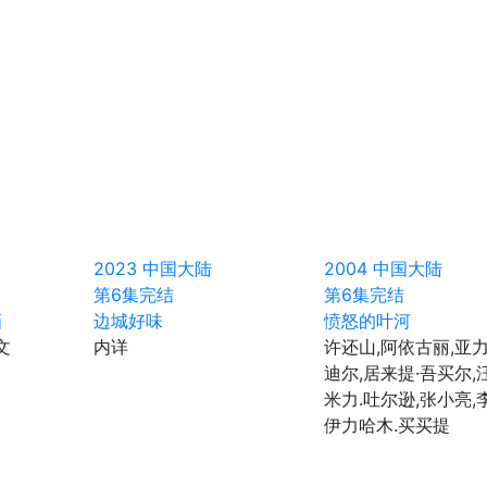
2023
中国大陆
2004
中国大陆
第6集完结
第6集完结
貊
边城好味
愤怒的叶河
文
内详
许还山,阿依古丽,亚力
迪尔,居来提·吾买尔,
米力.吐尔逊,张小亮,
伊力哈木.买买提