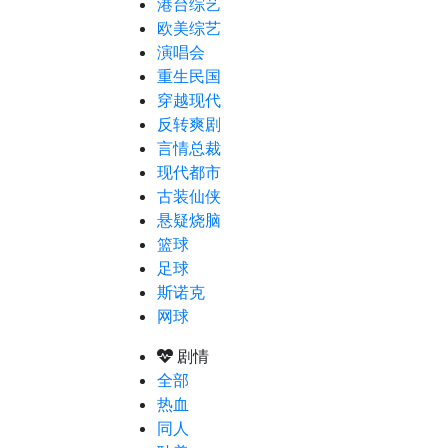
港台综艺
欧美综艺
演唱会
重生民国
穿越现代
反转爽剧
言情总裁
现代都市
古装仙侠
悬疑烧脑
篮球
足球
斯诺克
网球
剧情
全部
热血
同人