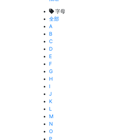
字母
全部
A
B
C
D
E
F
G
H
I
J
K
L
M
N
O
P