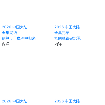
2026
中国大陆
2026
中国大陆
全集完结
全集完结
剑尊，于魔渊中归来
宫阙藏锋破沉冤
内详
内详
2026
中国大陆
2026
中国大陆