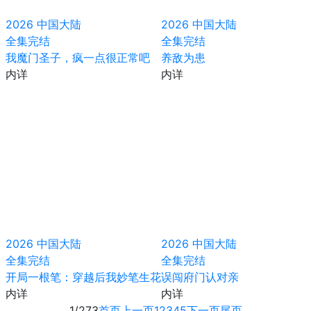
2026
中国大陆
2026
中国大陆
全集完结
全集完结
我魔门圣子，疯一点很正常吧
养敌为患
内详
内详
2026
中国大陆
2026
中国大陆
全集完结
全集完结
开局一根笔：穿越后我妙笔生花
误闯府门认对亲
内详
内详
1/273
首页
上一页
1
2
3
4
5
下一页
尾页