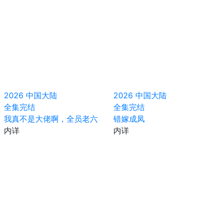
2026
中国大陆
2026
中国大陆
全集完结
全集完结
我真不是大佬啊，全员老六
错嫁成凤
内详
内详