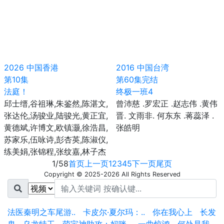
2026
中国香港
2016
中国台湾
第10集
第60集完结
法庭！
终极一班4
邱士缙,谷祖琳,朱鉴然,陈湛文,
曾沛慈 .罗宏正 .赵志伟 .黄伟
张达伦,汤骏业,陆骏光,黄正宜,
晋. 文雨非. 何东东 .蒋蕊泽 .
黄德斌,许博文,欧镇灏,徐浩昌,
张皓明
苏家乐,伍咏诗,彭杏英,陈淑仪,
练美娟,张锦程,张纹嘉,林子杰
1/58
首页
上一页
1
2
3
4
5
下一页
尾页
Copyright © 2025-2026 All Rights Reserved
法医秦明之车尾游..
卡皮尔·夏尔玛：..
你在我心上
长发