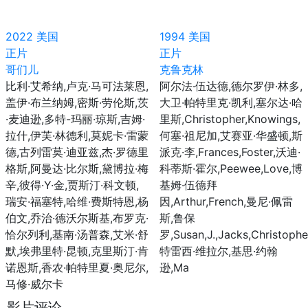
2022
美国
1994
美国
正片
正片
哥们儿
克鲁克林
比利·艾希纳,卢克·马可法莱恩,
阿尔法·伍达德,德尔罗伊·林多,
盖伊·布兰纳姆,密斯·劳伦斯,茨
大卫·帕特里克·凯利,塞尔达·哈
·麦迪逊,多特-玛丽·琼斯,吉姆·
里斯,Christopher,Knowings,
拉什,伊芙·林德利,莫妮卡·雷蒙
何塞·祖尼加,艾赛亚·华盛顿,斯
德,古列雷莫·迪亚兹,杰·罗德里
派克·李,Frances,Foster,沃迪·
格斯,阿曼达·比尔斯,黛博拉·梅
科蒂斯·霍尔,Peewee,Love,博
辛,彼得·Y·金,贾斯汀·科文顿,
基姆·伍德拜
瑞安·福塞特,哈维·费斯特恩,杨
因,Arthur,French,曼尼·佩雷
伯文,乔治·德沃尔斯基,布罗克·
斯,鲁保
恰尔列利,基南·汤普森,艾米·舒
罗,Susan,J.,Jacks,Christoph
默,埃弗里特·昆顿,克里斯汀·肯
特雷西·维拉尔,基思·约翰
诺恩斯,香农·帕特里夏·奥尼尔,
逊,Ma
马修·威尔卡
影片评论