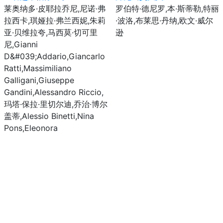
莱奥纳多·皮耶拉乔尼,尼诺·弗
罗伯特·德尼罗,本·斯蒂勒,特丽
拉西卡,琪娅拉·弗兰西妮,朱莉
·波洛,布莱思·丹纳,欧文·威尔
亚·贝维拉夸,马西莫·切可里
逊
尼,Gianni
D&#039;Addario,Giancarlo
Ratti,Massimiliano
Galligani,Giuseppe
Gandini,Alessandro Riccio,
玛塔·保拉·里切尔迪,乔治·博尔
盖蒂,Alessio Binetti,Nina
Pons,Eleonora