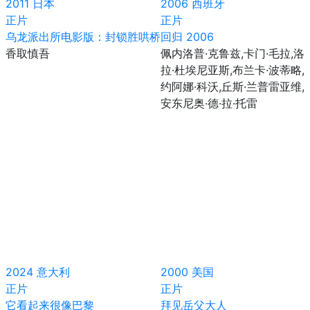
2011
日本
2006
西班牙
正片
正片
乌龙派出所电影版：封锁胜哄桥
回归 2006
香取慎吾
佩内洛普·克鲁兹,卡门·毛拉,洛
拉·杜埃尼亚斯,布兰卡·波蒂略,
约阿娜·科沃,丘斯·兰普雷亚维,
安东尼奥·德·拉·托雷
2024
意大利
2000
美国
正片
正片
它看起来很像巴黎
拜见岳父大人