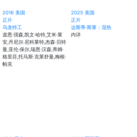
2016
美国
2025
美国
正片
正片
乌龙特工
达斯蒂·斯莱：湿热
道恩·强森,凯文·哈特,艾米·莱
内详
安,丹尼尔·尼科莱特,杰森·贝特
曼,亚伦·保尔,瑞恩·汉森,蒂姆·
格里芬,托马斯·克莱舒曼,梅根·
帕克