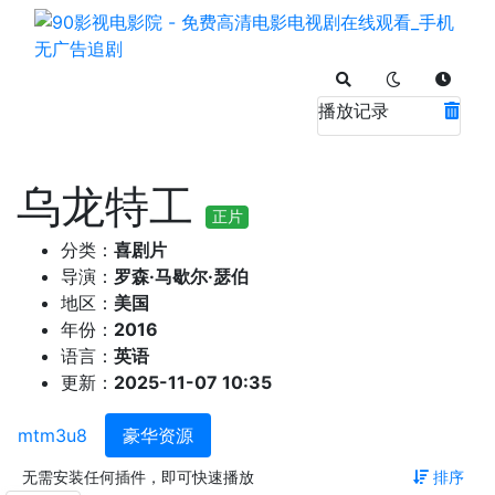
播放记录
乌龙特工
正片
分类：
喜剧片
导演：
罗森·马歇尔·瑟伯
地区：
美国
年份：
2016
语言：
英语
更新：
2025-11-07 10:35
mtm3u8
豪华资源
无需安装任何插件，即可快速播放
排序