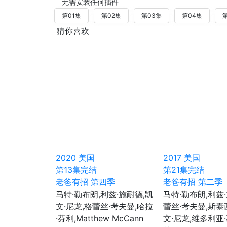
无需安装任何插件
第01集
第02集
第03集
第04集
猜你喜欢
2020
美国
2017
美国
第13集完结
第21集完结
老爸有招 第四季
老爸有招 第二季
马特·勒布朗,利兹·施耐德,凯
马特·勒布朗,利兹
文·尼龙,格蕾丝·考夫曼,哈拉
蕾丝·考夫曼,斯泰
·芬利,Matthew McCann
文·尼龙,维多利亚