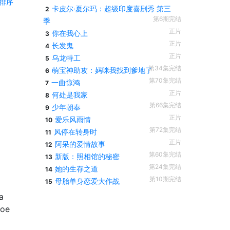
排序
卡皮尔·夏尔玛：超级印度喜剧秀 第三
2
第6期完结
季
正片
你在我心上
3
正片
长发鬼
4
正片
乌龙特工
5
第34集完结
萌宝神助攻：妈咪我找到爹地了
6
第70集完结
一曲惊鸿
7
正片
何处是我家
8
第66集完结
少年朝奉
9
正片
爱乐风雨情
10
第72集完结
风停在转身时
11
正片
阿呆的爱情故事
12
第60集完结
新版：照相馆的秘密
13
第24集完结
她的生存之道
14
第10期完结
母胎单身恋爱大作战
15
a
coe