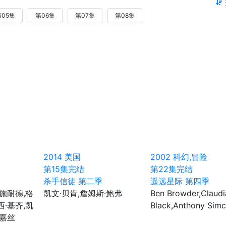
第05集
第06集
第07集
第08集
2014
美国
2002
科幻,冒险
第15集完结
第22集完结
杀手信徒 第二季
遥远星际 第四季
·施耐德,格
凯文·贝肯,詹姆斯·鲍弗
Ben Browder,Claudi
西·基齐,凯
Black,Anthony Sim
·嘉丝