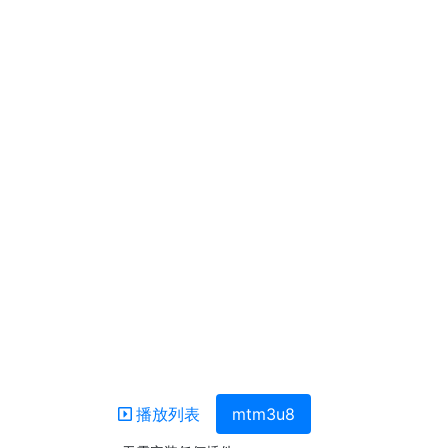
播放列表
mtm3u8