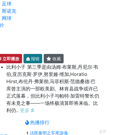
足球
斯诺克
网球
片
立即播放
报错
收藏
比利小子 第三季是由汤姆·布莱斯,丹尼尔·韦
伯,亚历克斯·罗伊,努里娅·维加,Horatio
Hirst,布伦丹·弗莱彻,马菲积斯·范德桑德·巴
库曾主演的一部欧美剧。林肯县战争或许已
正式落幕，但比利小子与帕特·加雷特警长仍
有未竟之事——一场终极清算即将来临。比
利仍..
更多
热播排行
正片
法医秦明之车尾游魂
1