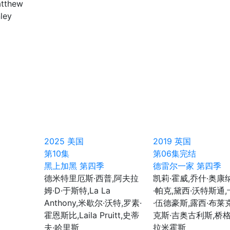
tthew
ley
2025
美国
2019
英国
第10集
第06集完结
黑上加黑 第四季
德雷尔一家 第四季
德米特里厄斯·西普,阿夫拉
凯莉·霍威,乔什·奥康
姆·D·于斯特,La La
·帕克,黛西·沃特斯通
Anthony,米歇尔·沃特,罗素·
·伍德豪斯,露西·布莱
霍恩斯比,Laila Pruitt,史蒂
克斯·吉奥古利斯,桥格
夫·哈里斯
拉米霍斯