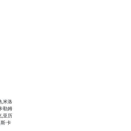
纳,米洛
,卡勒姆
克,亚历
斯·卡