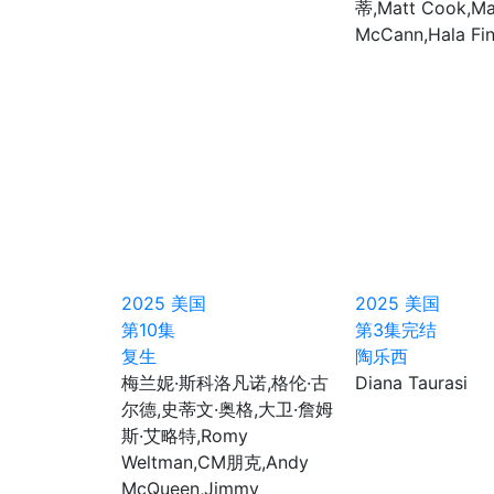
蒂,Matt Cook,Ma
McCann,Hala Fin
2025
美国
2025
美国
第10集
第3集完结
复生
陶乐西
梅兰妮·斯科洛凡诺,格伦·古
Diana Taurasi
尔德,史蒂文·奥格,大卫·詹姆
斯·艾略特,Romy
Weltman,CM朋克,Andy
McQueen,Jimmy