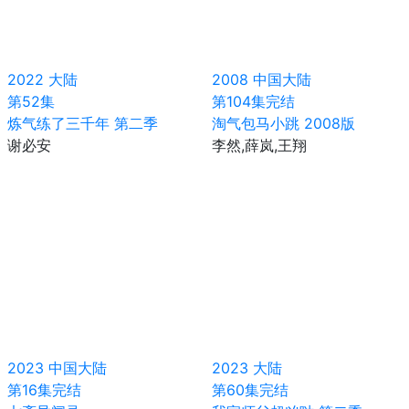
2022
大陆
2008
中国大陆
第52集
第104集完结
炼气练了三千年 第二季
淘气包马小跳 2008版
谢必安
李然,薛岚,王翔
2023
中国大陆
2023
大陆
第16集完结
第60集完结