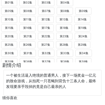
第01集
第02集
第03集
第04集
第05集
第06集
第07集
第08集
第09集
第10集
第11集
第12集
第13集
第14集
第15集
第16集
第17集
第18集
第19集
第20集
第21集
第22集
第23集
第24集
第25集
第26集
第27集
第28集
第29集
第30集
第31集
第32集
第33集
第34集
第35集
第36集
第37集
第38集
第39集
剧情介绍
第40集
第41集
第42集
第43集
第44集
一个被生活逼入绝境的普通男人，接下一场奖金一亿元
第45集
第46集
第47集
第48集
第49集
的致命游戏，从拍死一只苍蝇到背负十三条人命，最终
发现要亲手毁掉的竟是自己最亲的人
第50集
第51集
第52集
第53集
第54集
第55集
第56集
第57集
第58集
第59集
猜你喜欢
第60集
第61集